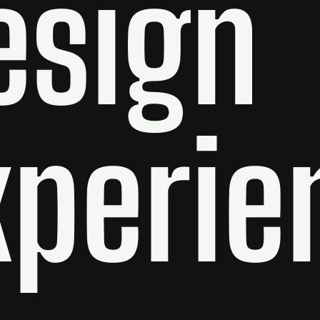
esign
xperie